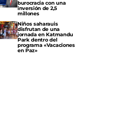
burocracia con una
inversión de 2,5
millones
Niños saharauis
disfrutan de una
jornada en Katmandu
Park dentro del
programa «Vacaciones
en Paz»