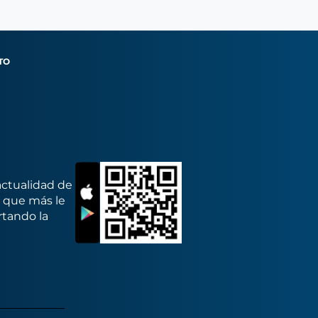
TO
actualidad de
s que más le
rtando la