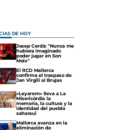
CIAS DE HOY
Josep Cerdà: "Nunca me
hubiera imaginado
poder jugar en Son
Moix"
El RCD Mallorca
confirma el traspaso de
Jan Virgili al Brujas
«Leyarem» lleva a La
Misericòrdia la
memoria, la cultura y la
identidad del pueblo
saharaui
Mallorca avanza en la
eliminación de