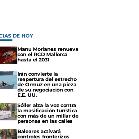
CIAS DE HOY
Manu Morlanes renueva
con el RCD Mallorca
hasta el 2031
Irán convierte la
reapertura del estrecho
de Ormuz en una pieza
de su negociación con
E.E. UU.
Sóller alza la voz contra
la masificación turística
con más de un millar de
personas en las calles
Baleares activará
controles fronterizos