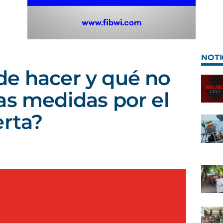
NOTI
de hacer y qué no
as medidas por el
erta?