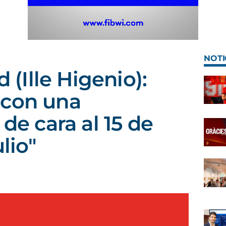
NOTI
d (Ille Higenio):
 con una
 de cara al 15 de
ulio"