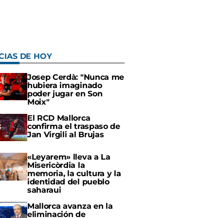
CIAS DE HOY
Josep Cerdà: "Nunca me
hubiera imaginado
poder jugar en Son
Moix"
El RCD Mallorca
confirma el traspaso de
Jan Virgili al Brujas
«Leyarem» lleva a La
Misericòrdia la
memoria, la cultura y la
identidad del pueblo
saharaui
Mallorca avanza en la
eliminación de