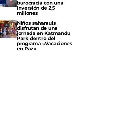
burocracia con una
inversión de 2,5
millones
Niños saharauis
disfrutan de una
jornada en Katmandu
Park dentro del
programa «Vacaciones
en Paz»