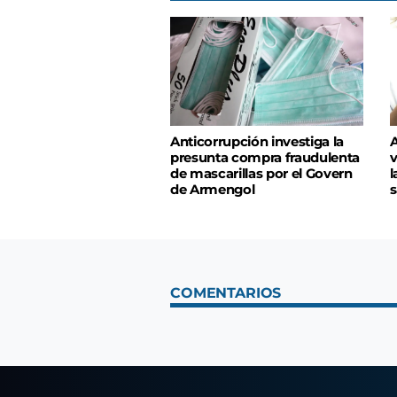
Anticorrupción investiga la
A
presunta compra fraudulenta
v
de mascarillas por el Govern
l
de Armengol
s
COMENTARIOS