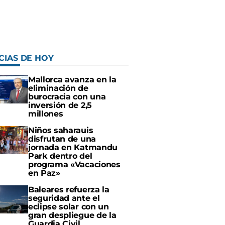
CIAS DE HOY
Mallorca avanza en la
eliminación de
burocracia con una
inversión de 2,5
millones
Niños saharauis
disfrutan de una
jornada en Katmandu
Park dentro del
programa «Vacaciones
en Paz»
Baleares refuerza la
seguridad ante el
eclipse solar con un
gran despliegue de la
Guardia Civil