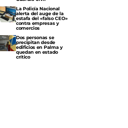
La Policía Nacional
alerta del auge de la
estafa del «falso CEO»
contra empresas y
comercios
Dos personas se
precipitan desde
edificios en Palma y
quedan en estado
crítico