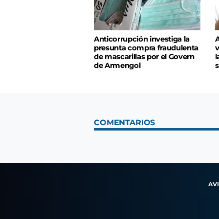
Anticorrupción investiga la
A
presunta compra fraudulenta
v
de mascarillas por el Govern
l
de Armengol
s
COMENTARIOS
AV