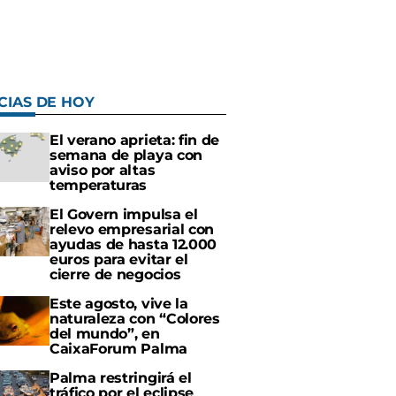
CIAS DE HOY
El verano aprieta: fin de
semana de playa con
aviso por altas
temperaturas
El Govern impulsa el
relevo empresarial con
ayudas de hasta 12.000
euros para evitar el
cierre de negocios
Este agosto, vive la
naturaleza con “Colores
del mundo”, en
CaixaForum Palma
Palma restringirá el
tráfico por el eclipse