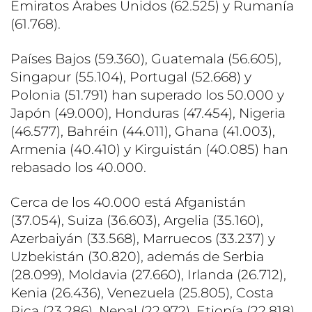
Emiratos Árabes Unidos (62.525) y Rumanía
(61.768).
Países Bajos (59.360), Guatemala (56.605),
Singapur (55.104), Portugal (52.668) y
Polonia (51.791) han superado los 50.000 y
Japón (49.000), Honduras (47.454), Nigeria
(46.577), Bahréin (44.011), Ghana (41.003),
Armenia (40.410) y Kirguistán (40.085) han
rebasado los 40.000.
Cerca de los 40.000 está Afganistán
(37.054), Suiza (36.603), Argelia (35.160),
Azerbaiyán (33.568), Marruecos (33.237) y
Uzbekistán (30.820), además de Serbia
(28.099), Moldavia (27.660), Irlanda (26.712),
Kenia (26.436), Venezuela (25.805), Costa
Rica (23.286), Nepal (22.972), Etiopía (22.818),