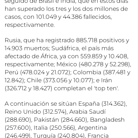
seguido de Brasil e India, que en estos días
han superado los tres y los dos millones de
casos, con 101.049 y 44.386 fallecidos,
respectivamente.
Rusia, que ha registrado 885.718 positivos y
14.903 muertos; Sudáfrica, el país más
afectado de África, ya con 559.859 y 10.408,
respectivamente; México (480.278 y 52.298),
Perú (478.024 y 21.072); Colombia (387.481 y
12.842); Chile (373.056 y 10.077); e Irán
(326.712 y 18.427) completan el 'top ten'.
A continuación se sitúan España (314.362),
Reino Unido (312.574), Arabia Saudí
(288.690), Pakistán (284.660), Bangladesh
(257.600), Italia (250.566), Argentina
(246.499), Turquía (240.804), Francia