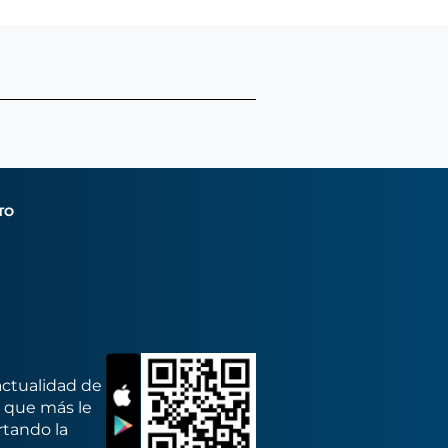
TO
actualidad de
s que más le
rtando la