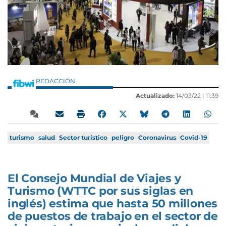
REDACCIÓN
Actualizado:
14/03/22 |
11:39
turismo
salud
Sector turístico
peligro
Coronavirus
Covid-19
El Consejo Mundial de Viajes y
Turismo (WTTC por sus siglas en
inglés) estima que hasta 50 millones
de puestos de trabajo en el sector de