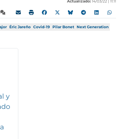
Actualizado:
14/03/22 |
11:11
ajor
Éric Jareño
Covid-19
Pilar Bonet
Next Generation
l y
ado
 a