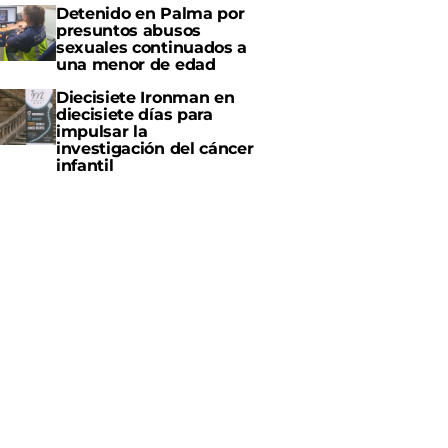
Detenido en Palma por
presuntos abusos
sexuales continuados a
una menor de edad
Diecisiete Ironman en
diecisiete días para
impulsar la
investigación del cáncer
infantil