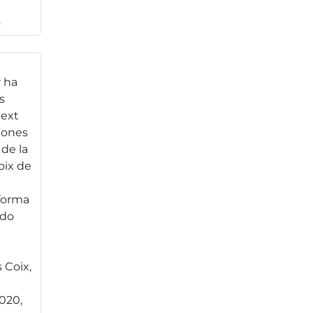
.
 ha
s
ext
lones
 de la
oix de
eforma
ado
 Coix,
020,