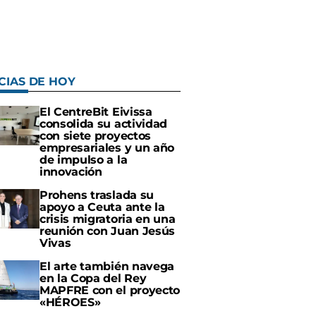
CIAS DE HOY
El CentreBit Eivissa
consolida su actividad
con siete proyectos
empresariales y un año
de impulso a la
innovación
Prohens traslada su
apoyo a Ceuta ante la
crisis migratoria en una
reunión con Juan Jesús
Vivas
El arte también navega
en la Copa del Rey
MAPFRE con el proyecto
«HÉROES»