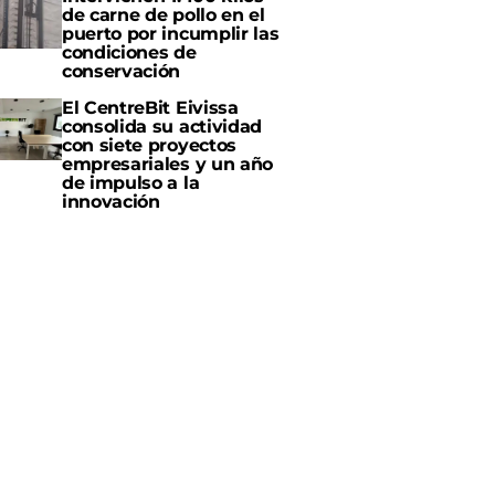
de carne de pollo en el
puerto por incumplir las
condiciones de
conservación
El CentreBit Eivissa
consolida su actividad
con siete proyectos
empresariales y un año
de impulso a la
innovación