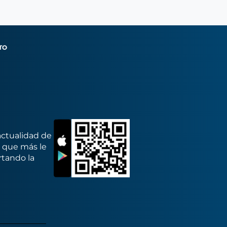
TO
actualidad de
s que más le
rtando la