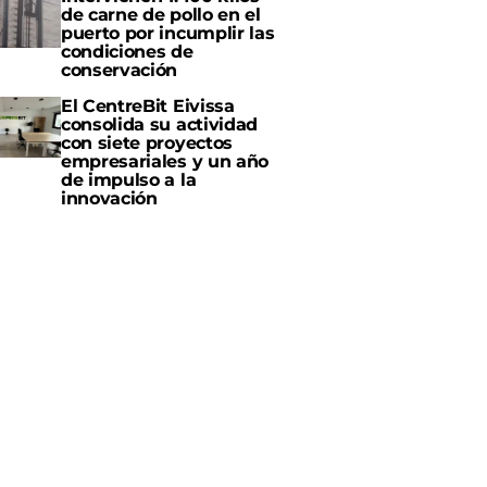
de carne de pollo en el
puerto por incumplir las
condiciones de
conservación
El CentreBit Eivissa
consolida su actividad
con siete proyectos
empresariales y un año
de impulso a la
innovación