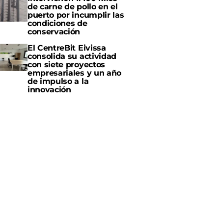
de carne de pollo en el
puerto por incumplir las
condiciones de
conservación
El CentreBit Eivissa
consolida su actividad
con siete proyectos
empresariales y un año
de impulso a la
innovación