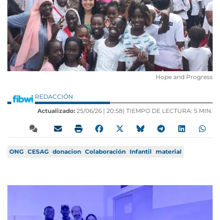
Hope and Progress
REDACCIÓN
Actualizado:
25/06/26 |
20:58
| TIEMPO DE LECTURA: 5 MIN.
ONG
CESAG
donacion
Colaboración
Infantil
material