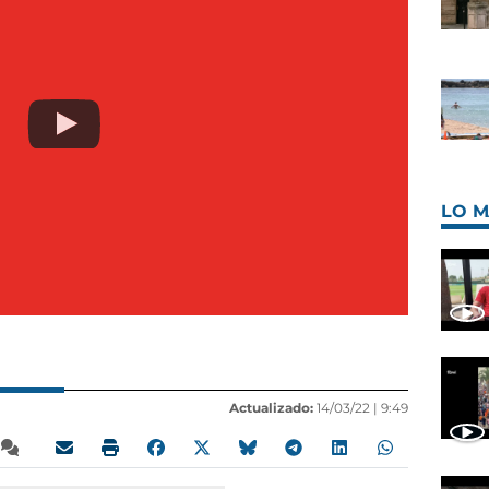
LO M
Actualizado:
14/03/22 |
9:49