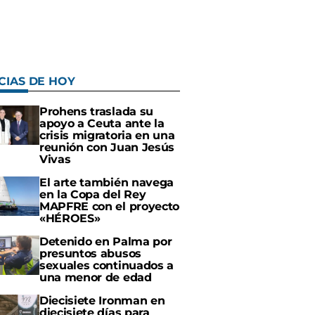
CIAS DE HOY
Prohens traslada su
apoyo a Ceuta ante la
crisis migratoria en una
reunión con Juan Jesús
Vivas
El arte también navega
en la Copa del Rey
MAPFRE con el proyecto
«HÉROES»
Detenido en Palma por
presuntos abusos
sexuales continuados a
una menor de edad
Diecisiete Ironman en
diecisiete días para