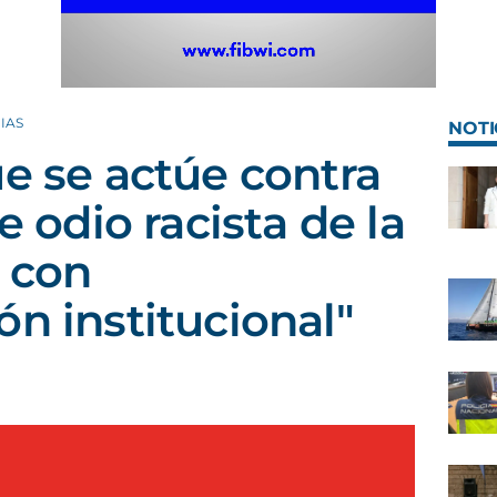
IAS
NOTI
ue se actúe contra
e odio racista de la
 con
ón institucional"