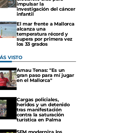
impulsar la
investigación del cáncer
infantil
El mar frente a Mallorca
alcanza una
temperatura récord y
supera por primera vez
los 33 grados
ÁS VISTO
Arnau Tenas: "Es un
gran paso para mí jugar
en el Mallorca"
Cargas policiales,
heridos y un detenido
tras manifestación
contra la saturación
turística en Palma
SFM moderniza los