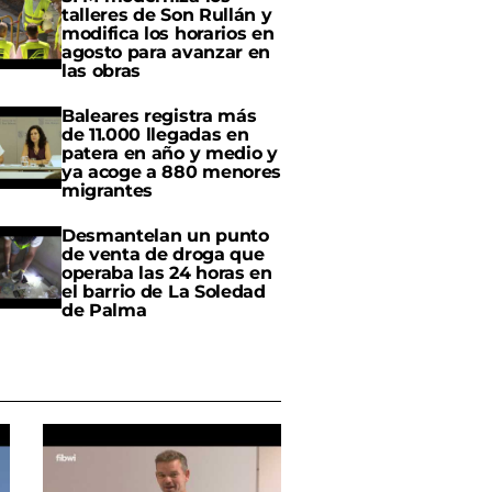
talleres de Son Rullán y
modifica los horarios en
agosto para avanzar en
las obras
Baleares registra más
de 11.000 llegadas en
patera en año y medio y
ya acoge a 880 menores
migrantes
Desmantelan un punto
de venta de droga que
operaba las 24 horas en
el barrio de La Soledad
de Palma