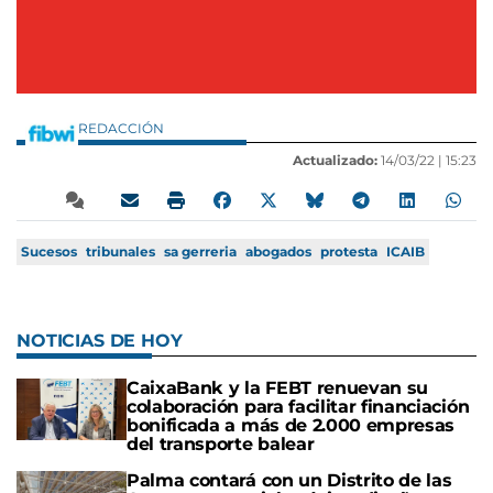
REDACCIÓN
Actualizado:
14/03/22 |
15:23
Sucesos
tribunales
sa gerreria
abogados
protesta
ICAIB
NOTICIAS DE HOY
CaixaBank y la FEBT renuevan su
colaboración para facilitar financiación
bonificada a más de 2.000 empresas
del transporte balear
Palma contará con un Distrito de las