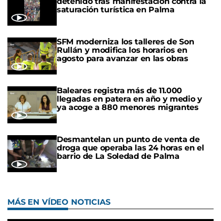
detenido tras manifestación contra la
saturación turística en Palma
SFM moderniza los talleres de Son
Rullán y modifica los horarios en
agosto para avanzar en las obras
Baleares registra más de 11.000
llegadas en patera en año y medio y
ya acoge a 880 menores migrantes
Desmantelan un punto de venta de
droga que operaba las 24 horas en el
barrio de La Soledad de Palma
MÁS EN VÍDEO NOTICIAS