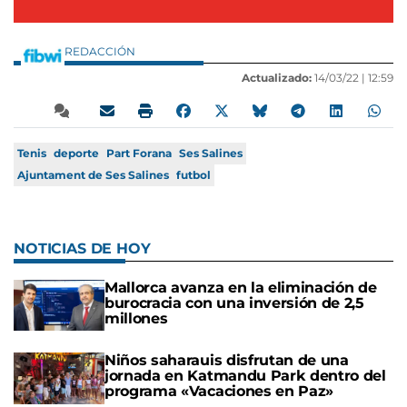
REDACCIÓN
Actualizado:
14/03/22 |
12:59
Tenis
deporte
Part Forana
Ses Salines
Ajuntament de Ses Salines
futbol
NOTICIAS DE HOY
Mallorca avanza en la eliminación de
burocracia con una inversión de 2,5
millones
Niños saharauis disfrutan de una
jornada en Katmandu Park dentro del
programa «Vacaciones en Paz»