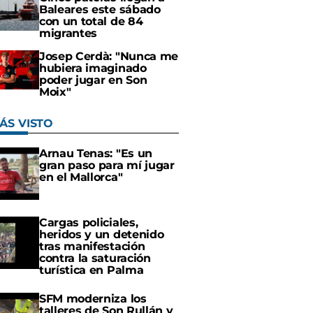
Baleares este sábado
con un total de 84
migrantes
Josep Cerdà: "Nunca me
hubiera imaginado
poder jugar en Son
Moix"
ÁS VISTO
Arnau Tenas: "Es un
gran paso para mí jugar
en el Mallorca"
Cargas policiales,
heridos y un detenido
tras manifestación
contra la saturación
turística en Palma
SFM moderniza los
talleres de Son Rullán y