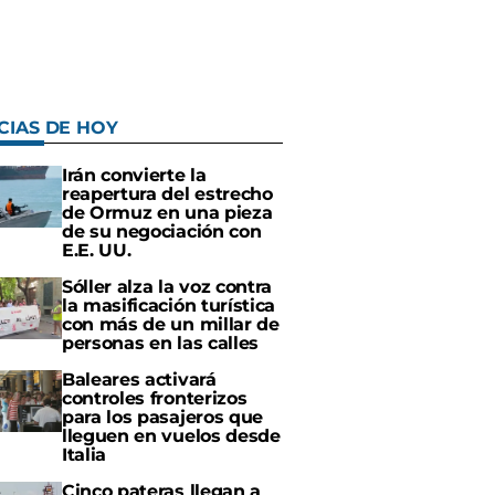
CIAS DE HOY
Irán convierte la
reapertura del estrecho
de Ormuz en una pieza
de su negociación con
E.E. UU.
Sóller alza la voz contra
la masificación turística
con más de un millar de
personas en las calles
Baleares activará
controles fronterizos
para los pasajeros que
lleguen en vuelos desde
Italia
Cinco pateras llegan a