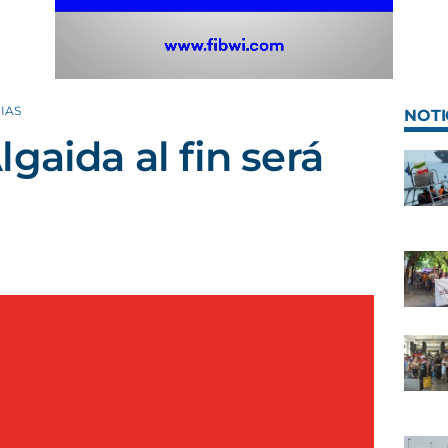
IAS
NOTI
gaida al fin será