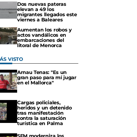
Dos nuevas pateras
elevan a 49 los
migrantes llegados este
viernes a Baleares
Aumentan los robos y
actos vandálicos en
embarcaciones del
litoral de Menorca
ÁS VISTO
Arnau Tenas: "Es un
gran paso para mí jugar
en el Mallorca"
Cargas policiales,
heridos y un detenido
tras manifestación
contra la saturación
turística en Palma
SFM moderniza los