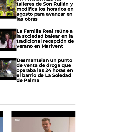
talleres de Son Rullán y
modifica los horarios en
agosto para avanzar en
las obras
La Familia Real reúne a
la sociedad balear en la
tradicional recepción de
verano en Marivent
Desmantelan un punto
de venta de droga que
operaba las 24 horas en
el barrio de La Soledad
de Palma