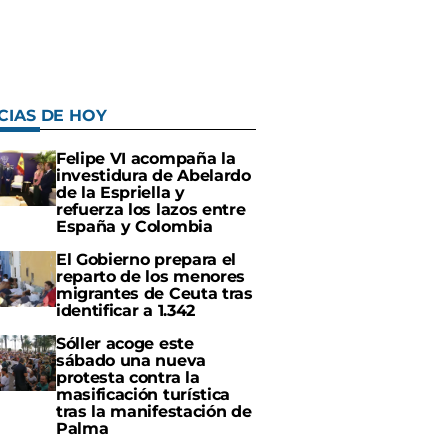
CIAS DE HOY
Felipe VI acompaña la
investidura de Abelardo
de la Espriella y
refuerza los lazos entre
España y Colombia
El Gobierno prepara el
reparto de los menores
migrantes de Ceuta tras
identificar a 1.342
Sóller acoge este
sábado una nueva
protesta contra la
masificación turística
tras la manifestación de
Palma