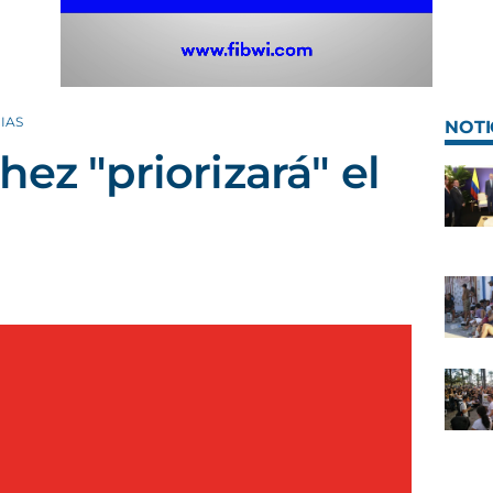
IAS
NOTI
ez "priorizará" el