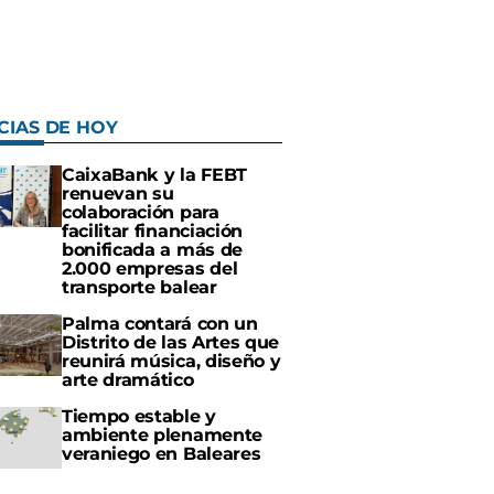
CIAS DE HOY
CaixaBank y la FEBT
renuevan su
colaboración para
facilitar financiación
bonificada a más de
2.000 empresas del
transporte balear
Palma contará con un
Distrito de las Artes que
reunirá música, diseño y
arte dramático
Tiempo estable y
ambiente plenamente
veraniego en Baleares