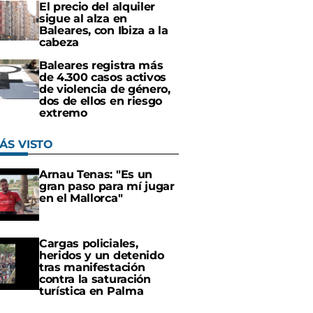
El precio del alquiler
sigue al alza en
Baleares, con Ibiza a la
cabeza
Baleares registra más
de 4.300 casos activos
de violencia de género,
dos de ellos en riesgo
extremo
ÁS VISTO
Arnau Tenas: "Es un
gran paso para mí jugar
en el Mallorca"
Cargas policiales,
heridos y un detenido
tras manifestación
contra la saturación
turística en Palma