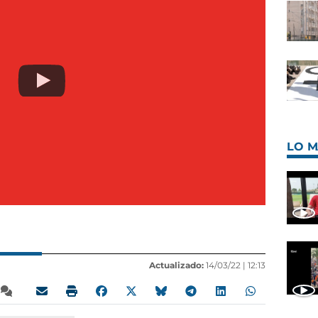
LO M
Actualizado:
14/03/22 |
12:13