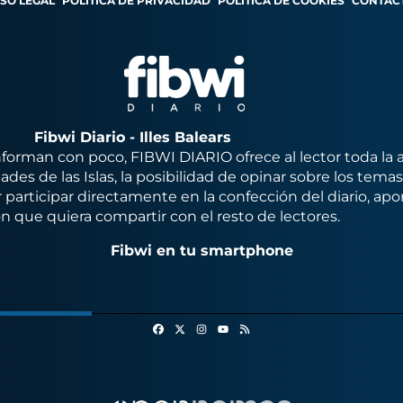
ISO LEGAL
POLÍTICA DE PRIVACIDAD
POLÍTICA DE COOKIES
CONTAC
Fibwi Diario - Illes Balears
orman con poco, FIBWI DIARIO ofrece al lector toda la 
des de las Islas, la posibilidad de opinar sobre los tema
 participar directamente en la confección del diario, apo
n que quiera compartir con el resto de lectores.
Fibwi en tu smartphone
Facebook
X
Instagram
RSS
Youtube