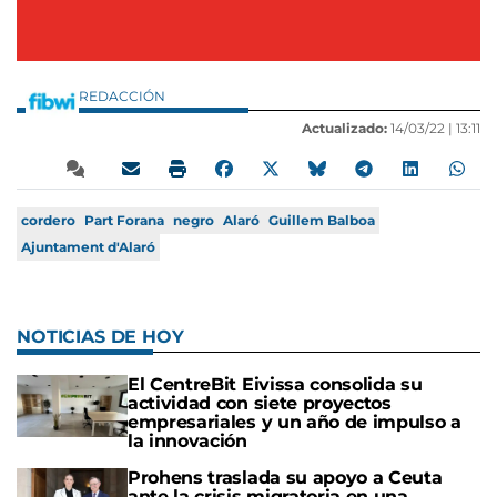
REDACCIÓN
Actualizado:
14/03/22 |
13:11
cordero
Part Forana
negro
Alaró
Guillem Balboa
Ajuntament d'Alaró
NOTICIAS DE HOY
El CentreBit Eivissa consolida su
actividad con siete proyectos
empresariales y un año de impulso a
la innovación
Prohens traslada su apoyo a Ceuta
ante la crisis migratoria en una