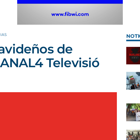
IAS
NOTI
avideños de
CANAL4 Televisió