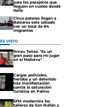
para los pasajeros que
lleguen en vuelos desde
Italia
Cinco pateras llegan a
Baleares este sábado
con un total de 84
migrantes
ÁS VISTO
Arnau Tenas: "Es un
gran paso para mí jugar
en el Mallorca"
Cargas policiales,
heridos y un detenido
tras manifestación
contra la saturación
turística en Palma
SFM moderniza los
talleres de Son Rullán y