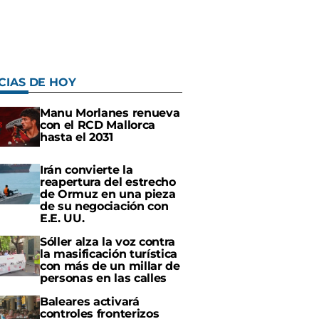
CIAS DE HOY
Manu Morlanes renueva
con el RCD Mallorca
hasta el 2031
Irán convierte la
reapertura del estrecho
de Ormuz en una pieza
de su negociación con
E.E. UU.
Sóller alza la voz contra
la masificación turística
con más de un millar de
personas en las calles
Baleares activará
controles fronterizos