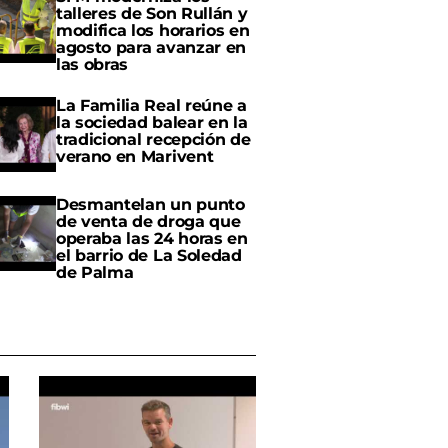
talleres de Son Rullán y
modifica los horarios en
agosto para avanzar en
las obras
La Familia Real reúne a
la sociedad balear en la
tradicional recepción de
verano en Marivent
Desmantelan un punto
de venta de droga que
operaba las 24 horas en
el barrio de La Soledad
de Palma