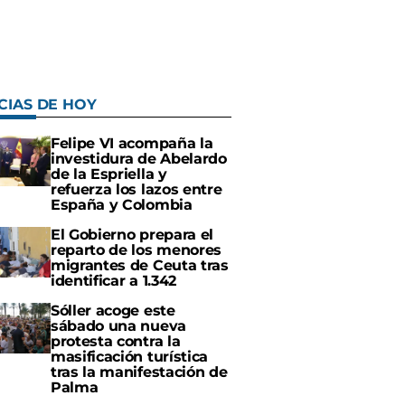
CIAS DE HOY
Felipe VI acompaña la
investidura de Abelardo
de la Espriella y
refuerza los lazos entre
España y Colombia
El Gobierno prepara el
reparto de los menores
migrantes de Ceuta tras
identificar a 1.342
Sóller acoge este
sábado una nueva
protesta contra la
masificación turística
tras la manifestación de
Palma