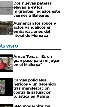
Dos nuevas pateras
elevan a 49 los
migrantes llegados este
viernes a Baleares
Aumentan los robos y
actos vandálicos en
embarcaciones del
litoral de Menorca
ÁS VISTO
Arnau Tenas: "Es un
gran paso para mí jugar
en el Mallorca"
Cargas policiales,
heridos y un detenido
tras manifestación
contra la saturación
turística en Palma
SFM moderniza los