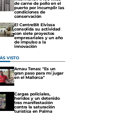
de carne de pollo en el
puerto por incumplir las
condiciones de
conservación
El CentreBit Eivissa
consolida su actividad
con siete proyectos
empresariales y un año
de impulso a la
innovación
ÁS VISTO
Arnau Tenas: "Es un
gran paso para mí jugar
en el Mallorca"
Cargas policiales,
heridos y un detenido
tras manifestación
contra la saturación
turística en Palma