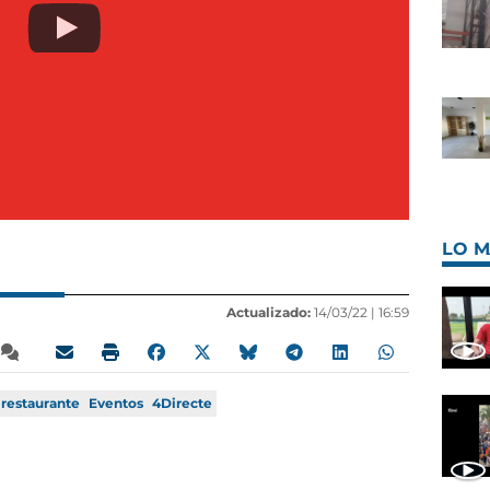
LO M
Actualizado:
14/03/22 |
16:59
restaurante
Eventos
4Directe