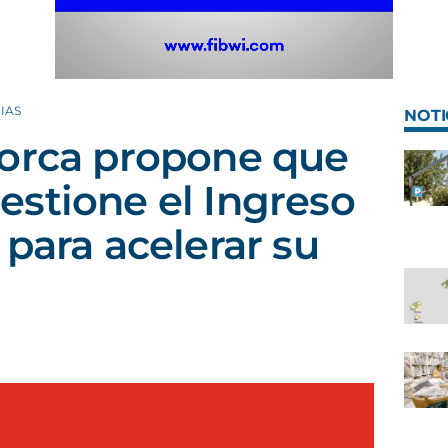
IAS
NOTI
lorca propone que
stione el Ingreso
 para acelerar su