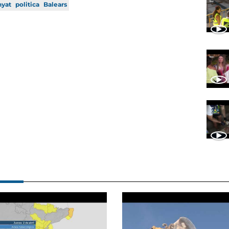
nyat
politica
Balears