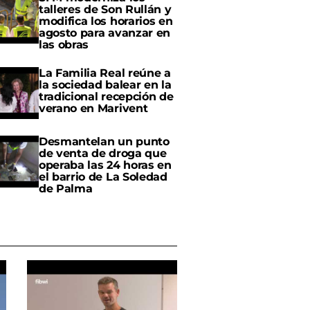
talleres de Son Rullán y
modifica los horarios en
agosto para avanzar en
las obras
La Familia Real reúne a
la sociedad balear en la
tradicional recepción de
verano en Marivent
Desmantelan un punto
de venta de droga que
operaba las 24 horas en
el barrio de La Soledad
de Palma