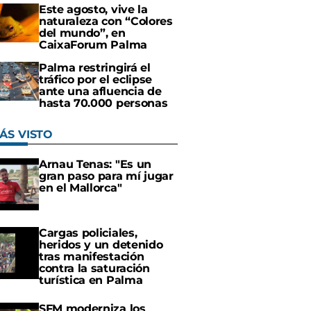
Este agosto, vive la
naturaleza con “Colores
del mundo”, en
CaixaForum Palma
Palma restringirá el
tráfico por el eclipse
ante una afluencia de
hasta 70.000 personas
ÁS VISTO
Arnau Tenas: "Es un
gran paso para mí jugar
en el Mallorca"
Cargas policiales,
heridos y un detenido
tras manifestación
contra la saturación
turística en Palma
SFM moderniza los