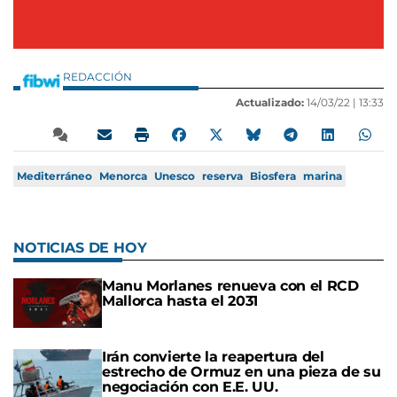
REDACCIÓN
Actualizado:
14/03/22 |
13:33
Mediterráneo
Menorca
Unesco
reserva
Biosfera
marina
NOTICIAS DE HOY
Manu Morlanes renueva con el RCD
Mallorca hasta el 2031
Irán convierte la reapertura del
estrecho de Ormuz en una pieza de su
negociación con E.E. UU.