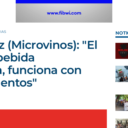
IAS
NOTI
 (Microvinos): "El
bebida
a, funciona con
entos"