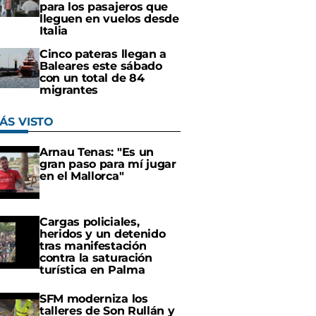
para los pasajeros que
lleguen en vuelos desde
Italia
Cinco pateras llegan a
Baleares este sábado
con un total de 84
migrantes
ÁS VISTO
Arnau Tenas: "Es un
gran paso para mí jugar
en el Mallorca"
Cargas policiales,
heridos y un detenido
tras manifestación
contra la saturación
turística en Palma
SFM moderniza los
talleres de Son Rullán y