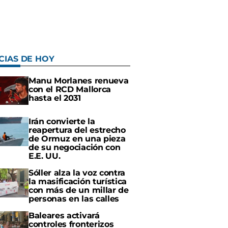
CIAS DE HOY
Manu Morlanes renueva
con el RCD Mallorca
hasta el 2031
Irán convierte la
reapertura del estrecho
de Ormuz en una pieza
de su negociación con
E.E. UU.
Sóller alza la voz contra
la masificación turística
con más de un millar de
personas en las calles
Baleares activará
controles fronterizos