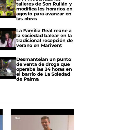
talleres de Son Rullán y
modifica los horarios en
agosto para avanzar en
las obras
La Familia Real reúne a
la sociedad balear en la
tradicional recepción de
verano en Marivent
Desmantelan un punto
de venta de droga que
operaba las 24 horas en
el barrio de La Soledad
de Palma