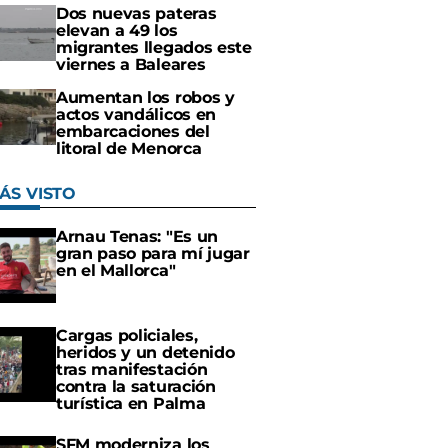
Dos nuevas pateras
elevan a 49 los
migrantes llegados este
viernes a Baleares
Aumentan los robos y
actos vandálicos en
embarcaciones del
litoral de Menorca
ÁS VISTO
Arnau Tenas: "Es un
gran paso para mí jugar
en el Mallorca"
Cargas policiales,
heridos y un detenido
tras manifestación
contra la saturación
turística en Palma
SFM moderniza los