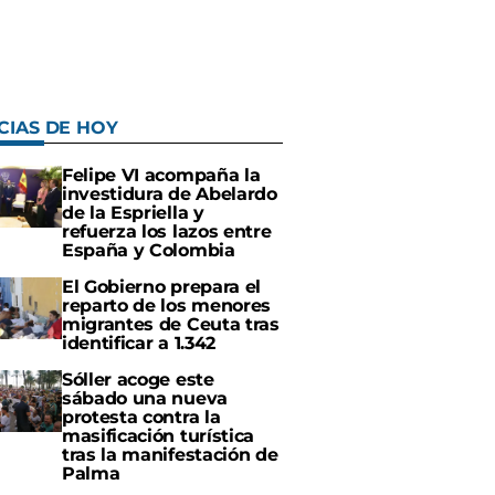
CIAS DE HOY
Felipe VI acompaña la
investidura de Abelardo
de la Espriella y
refuerza los lazos entre
España y Colombia
El Gobierno prepara el
reparto de los menores
migrantes de Ceuta tras
identificar a 1.342
Sóller acoge este
sábado una nueva
protesta contra la
masificación turística
tras la manifestación de
Palma