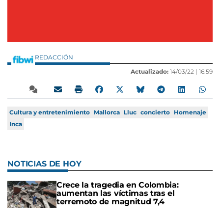
REDACCIÓN
Actualizado:
14/03/22 |
16:59
Cultura y entretenimiento
Mallorca
Lluc
concierto
Homenaje
Inca
NOTICIAS DE HOY
Crece la tragedia en Colombia:
aumentan las víctimas tras el
terremoto de magnitud 7,4