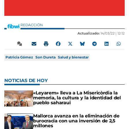
REDACCIÓN
Actualizado:
14/03/22 |
12:12
Patricia Gómez
Son Dureta
Salud y bienestar
NOTICIAS DE HOY
«Leyarem» lleva a La Misericòrdia la
memoria, la cultura y la identidad del
pueblo saharaui
Mallorca avanza en la eliminación de
burocracia con una inversión de 2,5
millones