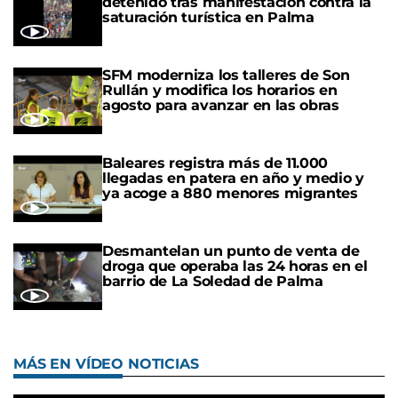
detenido tras manifestación contra la
saturación turística en Palma
SFM moderniza los talleres de Son
Rullán y modifica los horarios en
agosto para avanzar en las obras
Baleares registra más de 11.000
llegadas en patera en año y medio y
ya acoge a 880 menores migrantes
Desmantelan un punto de venta de
droga que operaba las 24 horas en el
barrio de La Soledad de Palma
MÁS EN VÍDEO NOTICIAS