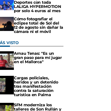
Deportes con toda
LALIGA HYPERMOTION
por solo 4 euros al mes
Cómo fotografiar el
eclipse total de Sol del
12 de agosto sin dañar la
cámara ni el móvil
ÁS VISTO
Arnau Tenas: "Es un
gran paso para mí jugar
en el Mallorca"
Cargas policiales,
heridos y un detenido
tras manifestación
contra la saturación
turística en Palma
SFM moderniza los
talleres de Son Rullán y