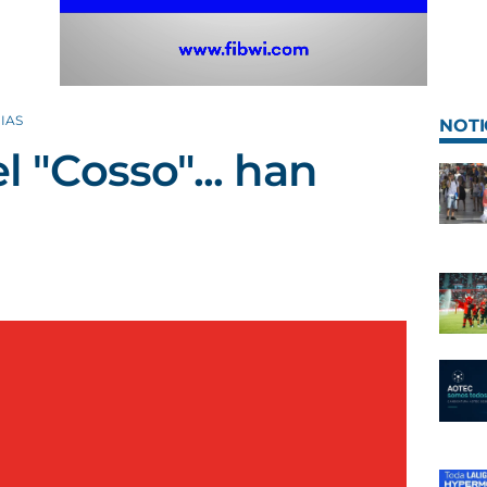
IAS
NOTI
l "Cosso"... han