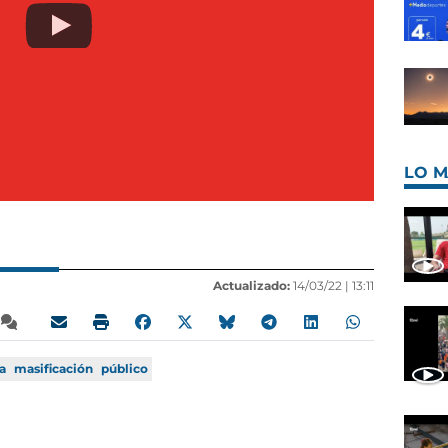
LO M
Actualizado:
14/03/22 |
13:11
a
masificación
público