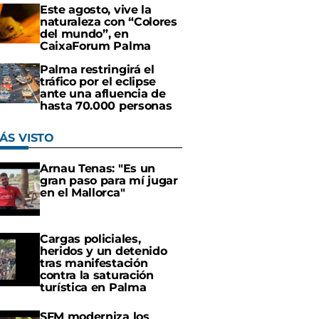
Este agosto, vive la
naturaleza con “Colores
del mundo”, en
CaixaForum Palma
Palma restringirá el
tráfico por el eclipse
ante una afluencia de
hasta 70.000 personas
ÁS VISTO
Arnau Tenas: "Es un
gran paso para mí jugar
en el Mallorca"
Cargas policiales,
heridos y un detenido
tras manifestación
contra la saturación
turística en Palma
SFM moderniza los