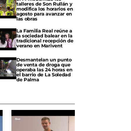
talleres de Son Rullán y
modifica los horarios en
agosto para avanzar en
las obras
La Familia Real reúne a
la sociedad balear en la
tradicional recepción de
verano en Marivent
Desmantelan un punto
de venta de droga que
operaba las 24 horas en
el barrio de La Soledad
de Palma