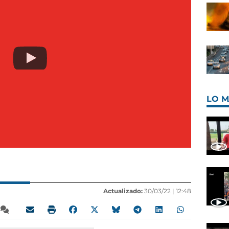
LO M
Actualizado:
30/03/22 |
12:48