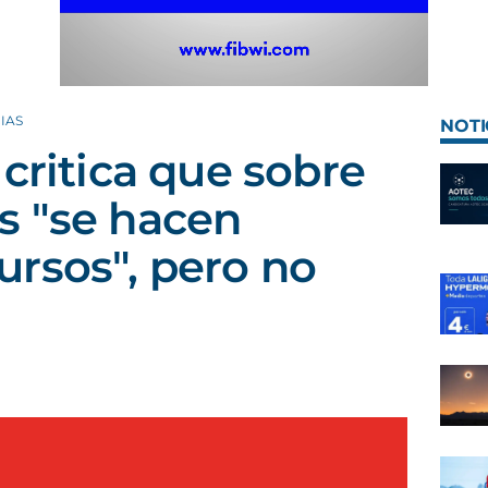
IAS
NOTI
 critica que sobre
s "se hacen
rsos", pero no