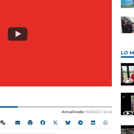
LO M
Actualizado:
14/03/22 |
12:43