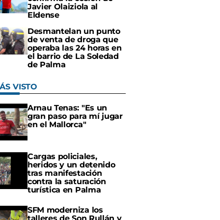
Javier Olaiziola al
Eldense
Desmantelan un punto
de venta de droga que
operaba las 24 horas en
el barrio de La Soledad
de Palma
ÁS VISTO
Arnau Tenas: "Es un
gran paso para mí jugar
en el Mallorca"
Cargas policiales,
heridos y un detenido
tras manifestación
contra la saturación
turística en Palma
SFM moderniza los
talleres de Son Rullán y