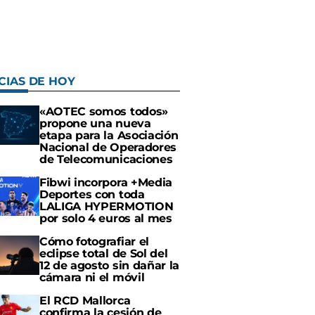
CIAS DE HOY
«AOTEC somos todos»
propone una nueva
etapa para la Asociación
Nacional de Operadores
de Telecomunicaciones
Fibwi incorpora +Media
Deportes con toda
LALIGA HYPERMOTION
por solo 4 euros al mes
Cómo fotografiar el
eclipse total de Sol del
12 de agosto sin dañar la
cámara ni el móvil
El RCD Mallorca
confirma la cesión de