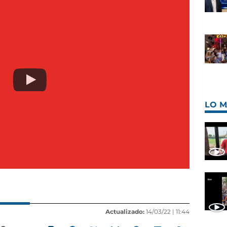
LO M
Actualizado:
14/03/22 |
11:44