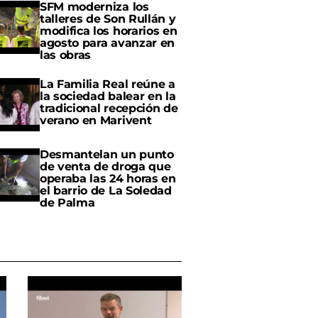
SFM moderniza los
talleres de Son Rullán y
modifica los horarios en
agosto para avanzar en
las obras
La Familia Real reúne a
la sociedad balear en la
tradicional recepción de
verano en Marivent
Desmantelan un punto
de venta de droga que
operaba las 24 horas en
el barrio de La Soledad
de Palma