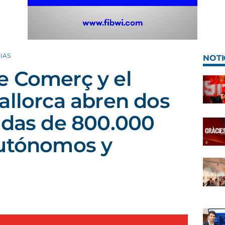
IAS
NOTI
e Comerç y el
allorca abren dos
udas de 800.000
autónomos y