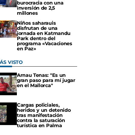
burocracia con una
inversión de 2,5
millones
Niños saharauis
disfrutan de una
jornada en Katmandu
Park dentro del
programa «Vacaciones
en Paz»
ÁS VISTO
Arnau Tenas: "Es un
gran paso para mí jugar
en el Mallorca"
Cargas policiales,
heridos y un detenido
tras manifestación
contra la saturación
turística en Palma