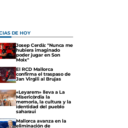
CIAS DE HOY
Josep Cerdà: "Nunca me
hubiera imaginado
poder jugar en Son
Moix"
El RCD Mallorca
confirma el traspaso de
Jan Virgili al Brujas
«Leyarem» lleva a La
Misericòrdia la
memoria, la cultura y la
identidad del pueblo
saharaui
Mallorca avanza en la
eliminación de