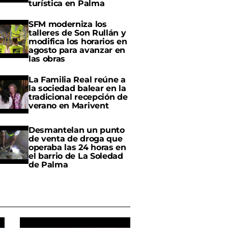
turística en Palma
SFM moderniza los
talleres de Son Rullán y
modifica los horarios en
agosto para avanzar en
las obras
La Familia Real reúne a
la sociedad balear en la
tradicional recepción de
verano en Marivent
Desmantelan un punto
de venta de droga que
operaba las 24 horas en
el barrio de La Soledad
de Palma