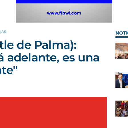
IAS
NOTI
tle de Palma):
á adelante, es una
te"