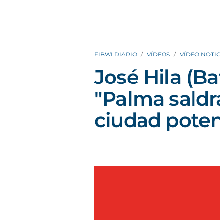
FIBWI DIARIO
VÍDEOS
VÍDEO NOTIC
José Hila (Ba
"Palma saldr
ciudad poten