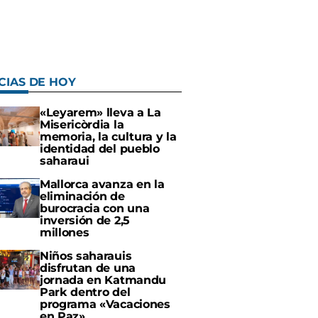
CIAS DE HOY
«Leyarem» lleva a La
Misericòrdia la
memoria, la cultura y la
identidad del pueblo
saharaui
Mallorca avanza en la
eliminación de
burocracia con una
inversión de 2,5
millones
Niños saharauis
disfrutan de una
jornada en Katmandu
Park dentro del
programa «Vacaciones
en Paz»