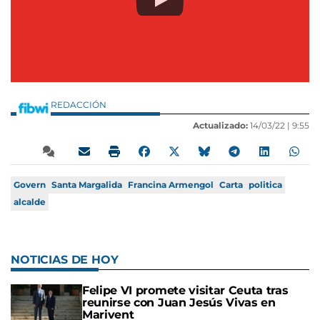
REDACCIÓN
Actualizado:
14/03/22 |
9:55
Govern
Santa Margalida
Francina Armengol
Carta
politica
alcalde
NOTICIAS DE HOY
Felipe VI promete visitar Ceuta tras
reunirse con Juan Jesús Vivas en
Marivent