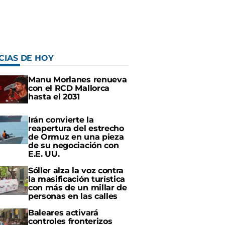
CIAS DE HOY
Manu Morlanes renueva
con el RCD Mallorca
hasta el 2031
Irán convierte la
reapertura del estrecho
de Ormuz en una pieza
de su negociación con
E.E. UU.
Sóller alza la voz contra
la masificación turística
con más de un millar de
personas en las calles
Baleares activará
controles fronterizos