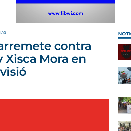
IAS
NOTI
arremete contra
y Xisca Mora en
visió