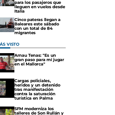
para los pasajeros que
lleguen en vuelos desde
Italia
Cinco pateras llegan a
Baleares este sábado
con un total de 84
migrantes
ÁS VISTO
Arnau Tenas: "Es un
gran paso para mí jugar
en el Mallorca"
Cargas policiales,
heridos y un detenido
tras manifestación
contra la saturación
turística en Palma
SFM moderniza los
talleres de Son Rullán y