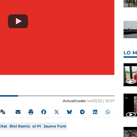
LO M
Actualizado:
14/03/22 |
10:07
itat
Biel Ramis
el PI
Jaume Font