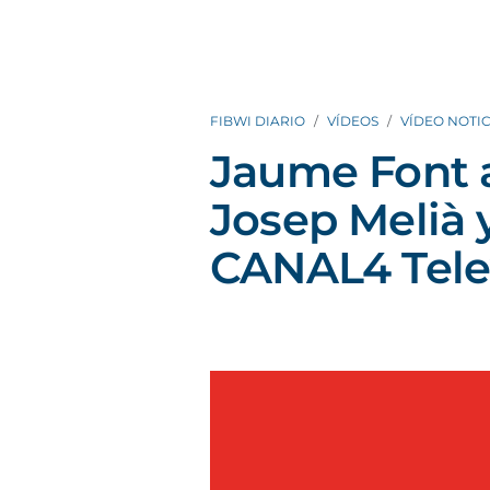
FIBWI DIARIO
VÍDEOS
VÍDEO NOTIC
Jaume Font 
Josep Melià 
CANAL4 Tele