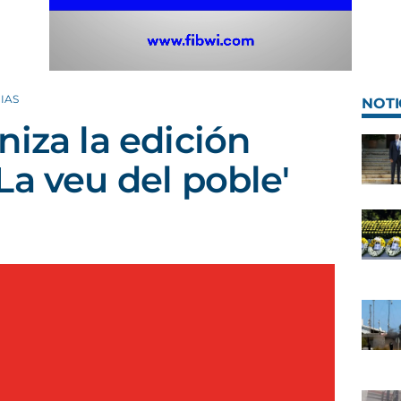
IAS
NOTI
niza la edición
La veu del poble'