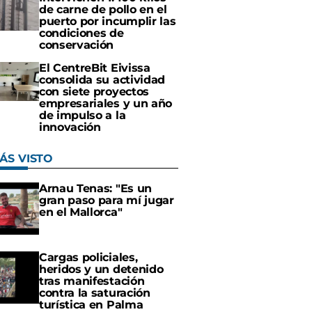
de carne de pollo en el
puerto por incumplir las
condiciones de
conservación
El CentreBit Eivissa
consolida su actividad
con siete proyectos
empresariales y un año
de impulso a la
innovación
ÁS VISTO
Arnau Tenas: "Es un
gran paso para mí jugar
en el Mallorca"
Cargas policiales,
heridos y un detenido
tras manifestación
contra la saturación
turística en Palma