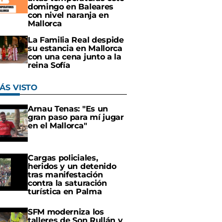
domingo en Baleares
con nivel naranja en
Mallorca
La Familia Real despide
su estancia en Mallorca
con una cena junto a la
reina Sofía
ÁS VISTO
Arnau Tenas: "Es un
gran paso para mí jugar
en el Mallorca"
Cargas policiales,
heridos y un detenido
tras manifestación
contra la saturación
turística en Palma
SFM moderniza los
talleres de Son Rullán y