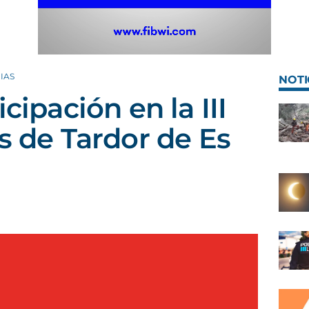
IAS
NOTI
cipación en la III
s de Tardor de Es