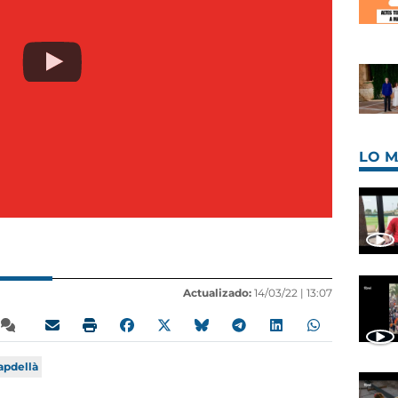
LO M
Actualizado:
14/03/22 |
13:07
apdellà