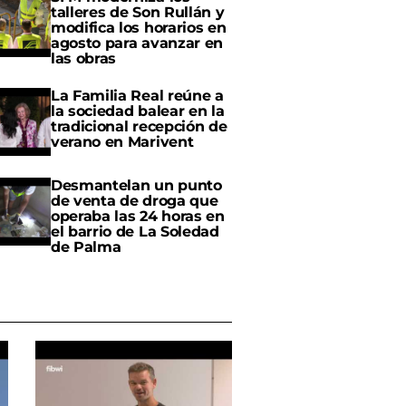
talleres de Son Rullán y
modifica los horarios en
agosto para avanzar en
las obras
La Familia Real reúne a
la sociedad balear en la
tradicional recepción de
verano en Marivent
Desmantelan un punto
de venta de droga que
operaba las 24 horas en
el barrio de La Soledad
de Palma