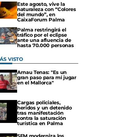
Este agosto, vive la
naturaleza con “Colores
del mundo”, en
CaixaForum Palma
Palma restringirá el
tráfico por el eclipse
ante una afluencia de
hasta 70.000 personas
ÁS VISTO
Arnau Tenas: "Es un
gran paso para mí jugar
en el Mallorca"
Cargas policiales,
heridos y un detenido
tras manifestación
contra la saturación
turística en Palma
SFM moderniza los