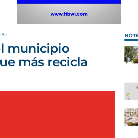
IAS
NOTI
el municipio
ue más recicla