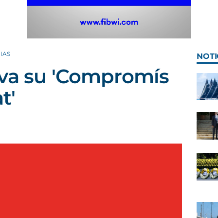
IAS
NOTI
eva su 'Compromís
t'