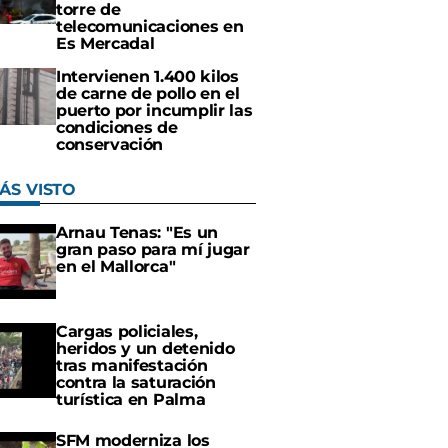
torre de
telecomunicaciones en
Es Mercadal
Intervienen 1.400 kilos
de carne de pollo en el
puerto por incumplir las
condiciones de
conservación
ÁS VISTO
Arnau Tenas: "Es un
gran paso para mí jugar
en el Mallorca"
Cargas policiales,
heridos y un detenido
tras manifestación
contra la saturación
turística en Palma
SFM moderniza los