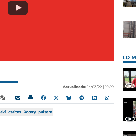
LO M
Actualizado:
14/03/22 |
16:59
oski
cáritas
Rotary
pulsera