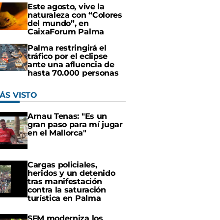
Este agosto, vive la
naturaleza con “Colores
del mundo”, en
CaixaForum Palma
Palma restringirá el
tráfico por el eclipse
ante una afluencia de
hasta 70.000 personas
ÁS VISTO
Arnau Tenas: "Es un
gran paso para mí jugar
en el Mallorca"
Cargas policiales,
heridos y un detenido
tras manifestación
contra la saturación
turística en Palma
SFM moderniza los