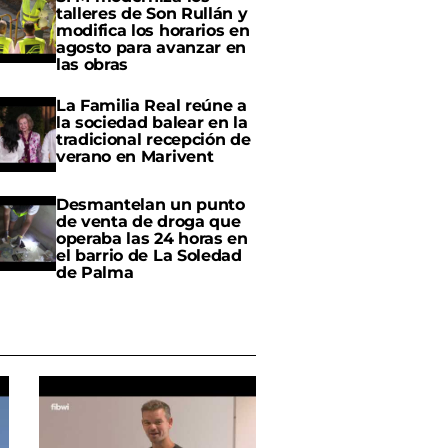
talleres de Son Rullán y
modifica los horarios en
agosto para avanzar en
las obras
La Familia Real reúne a
la sociedad balear en la
tradicional recepción de
verano en Marivent
Desmantelan un punto
de venta de droga que
operaba las 24 horas en
el barrio de La Soledad
de Palma