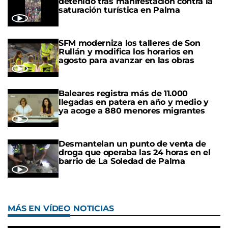
detenido tras manifestación contra la
saturación turística en Palma
SFM moderniza los talleres de Son
Rullán y modifica los horarios en
agosto para avanzar en las obras
Baleares registra más de 11.000
llegadas en patera en año y medio y
ya acoge a 880 menores migrantes
Desmantelan un punto de venta de
droga que operaba las 24 horas en el
barrio de La Soledad de Palma
MÁS EN VÍDEO NOTICIAS