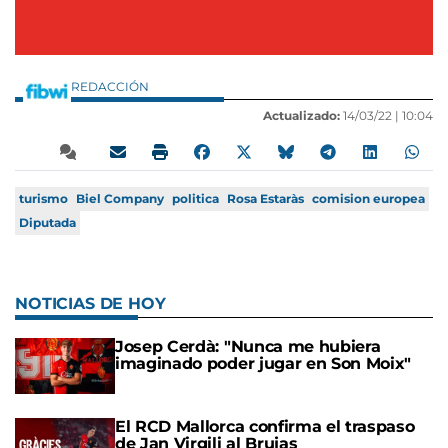
REDACCIÓN
Actualizado:
14/03/22 |
10:04
turismo
Biel Company
politica
Rosa Estaràs
comision europea
Diputada
NOTICIAS DE HOY
Josep Cerdà: "Nunca me hubiera
imaginado poder jugar en Son Moix"
El RCD Mallorca confirma el traspaso
de Jan Virgili al Brujas