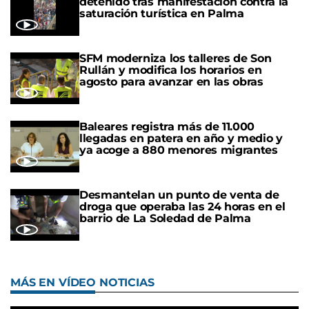
detenido tras manifestación contra la
saturación turística en Palma
SFM moderniza los talleres de Son
Rullán y modifica los horarios en
agosto para avanzar en las obras
Baleares registra más de 11.000
llegadas en patera en año y medio y
ya acoge a 880 menores migrantes
Desmantelan un punto de venta de
droga que operaba las 24 horas en el
barrio de La Soledad de Palma
MÁS EN VÍDEO NOTICIAS