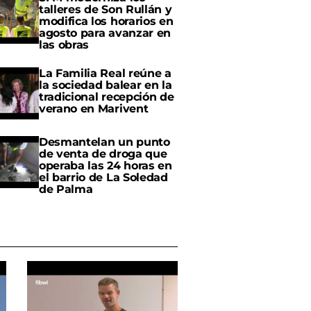
talleres de Son Rullán y
modifica los horarios en
agosto para avanzar en
las obras
La Familia Real reúne a
la sociedad balear en la
tradicional recepción de
verano en Marivent
Desmantelan un punto
de venta de droga que
operaba las 24 horas en
el barrio de La Soledad
de Palma