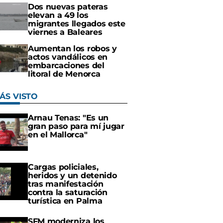
Dos nuevas pateras
elevan a 49 los
migrantes llegados este
viernes a Baleares
Aumentan los robos y
actos vandálicos en
embarcaciones del
litoral de Menorca
ÁS VISTO
Arnau Tenas: "Es un
gran paso para mí jugar
en el Mallorca"
Cargas policiales,
heridos y un detenido
tras manifestación
contra la saturación
turística en Palma
SFM moderniza los