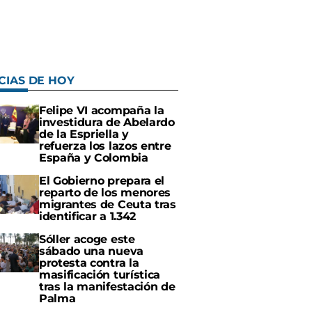
CIAS DE HOY
Felipe VI acompaña la
investidura de Abelardo
de la Espriella y
refuerza los lazos entre
España y Colombia
El Gobierno prepara el
reparto de los menores
migrantes de Ceuta tras
identificar a 1.342
Sóller acoge este
sábado una nueva
protesta contra la
masificación turística
tras la manifestación de
Palma