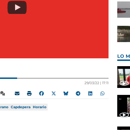
LO M
29/03/22 |
17:11
rano
Capdepera
Horario