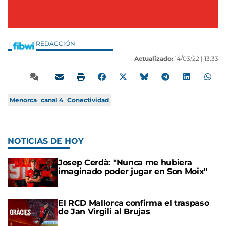
REDACCIÓN
Actualizado:
14/03/22 |
13:33
Menorca
canal 4
Conectividad
NOTICIAS DE HOY
Josep Cerdà: "Nunca me hubiera
imaginado poder jugar en Son Moix"
El RCD Mallorca confirma el traspaso
de Jan Virgili al Brujas