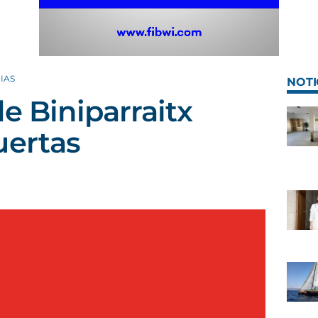
IAS
NOTI
e Biniparraitx
uertas