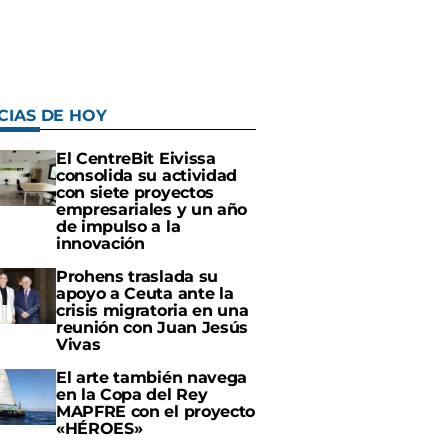
CIAS DE HOY
El CentreBit Eivissa
consolida su actividad
con siete proyectos
empresariales y un año
de impulso a la
innovación
Prohens traslada su
apoyo a Ceuta ante la
crisis migratoria en una
reunión con Juan Jesús
Vivas
El arte también navega
en la Copa del Rey
MAPFRE con el proyecto
«HÉROES»