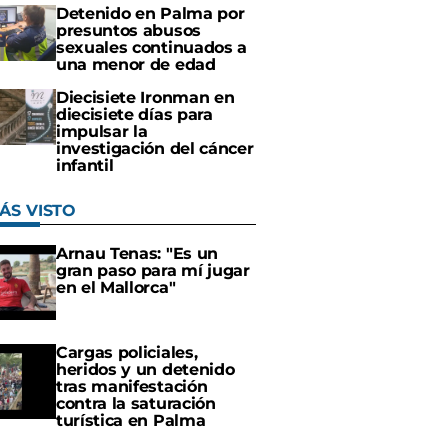
Detenido en Palma por
presuntos abusos
sexuales continuados a
una menor de edad
Diecisiete Ironman en
diecisiete días para
impulsar la
investigación del cáncer
infantil
ÁS VISTO
Arnau Tenas: "Es un
gran paso para mí jugar
en el Mallorca"
Cargas policiales,
heridos y un detenido
tras manifestación
contra la saturación
turística en Palma