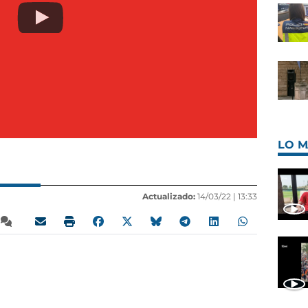
LO M
Actualizado:
14/03/22 |
13:33