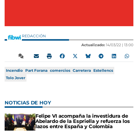
REDACCIÓN
Actualizado:
14/03/22 |
13:00
Incendio
Part Forana
comercios
Carretera
Estellencs
Tolo Jover
NOTICIAS DE HOY
Felipe VI acompaña la investidura de
Abelardo de la Espriella y refuerza los
lazos entre España y Colombia